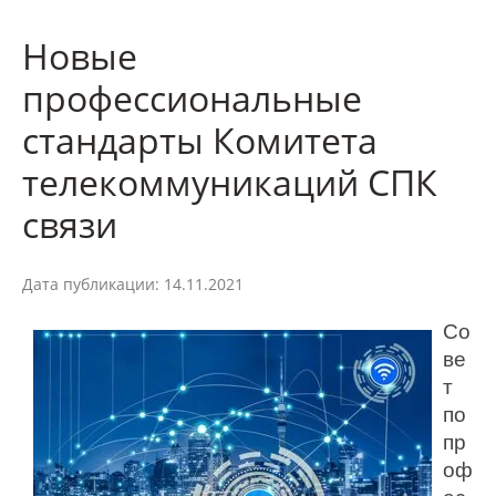
Новые
профессиональные
стандарты Комитета
телекоммуникаций СПК
связи
Дата публикации: 14.11.2021
Со
ве
т
по
пр
оф